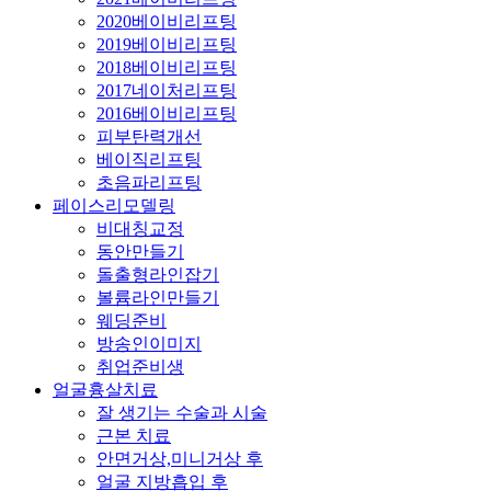
2020베이비리프팅
2019베이비리프팅
2018베이비리프팅
2017네이처리프팅
2016베이비리프팅
피부탄력개선
베이직리프팅
초음파리프팅
페이스리모델링
비대칭교정
동안만들기
돌출형라인잡기
볼륨라인만들기
웨딩준비
방송인이미지
취업준비생
얼굴흉살치료
잘 생기는 수술과 시술
근본 치료
안면거상,미니거상 후
얼굴 지방흡입 후