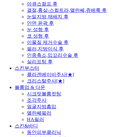
아큐스컬프 후
결절,흉살-스컬트라,앨란쎄,쥬베룩 후
눈밑지방 재배치 후
안면 윤곽 후
눈 성형 후
코 성형 후
이물질 제거수술 후
필러,지방이식 후
인중축소,입꼬리수술 후
실리프팅 후
스킨부스터
콜라겐베이비주사[★]
크리스탈주사[★]
볼륨업 & 다운
시크릿볼륨컷팅
조각주사
얼굴지방흡입
엘란쎄필러
HA필러
스킨&바디
동안피부클리닉