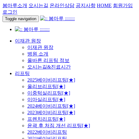
봄마루소개
오시는길
온라인상담
공지사항
HOME
회원가입
로그인
Toggle navigation
이재관 원장
이재관 원장
병원 소개
올바른 리프팅 정보
오시는길&진료시간
리프팅
2025베이비리프팅[★]
올리브리프팅[★]
이중턱실리프팅[★]
이마실리프팅[★]
2024베이비리프팅[★]
2023베이비리프팅[★]
프렌치리프팅[★]
윤곽 후 처짐 개선 리프팅[★]
2022베이비리프팅
2021베이비리프팅